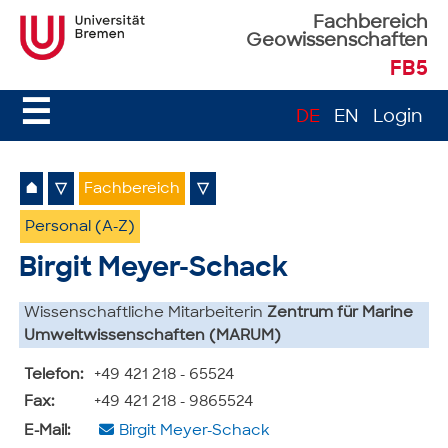
Fachbereich
Geowissenschaften
FB5
☰
DE
EN
Login
⌂
▽
Fachbereich
▽
Personal (A-Z)
Birgit Meyer-Schack
Wissenschaftliche Mitarbeiterin
Zentrum für Marine
Umweltwissenschaften (MARUM)
Telefon:
+49 421 218 - 65524
Fax:
+49 421 218 - 9865524
E-Mail:
Birgit Meyer-Schack