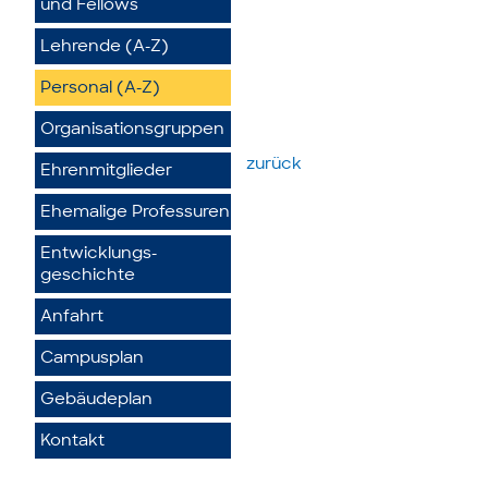
und Fellows
Lehrende (A-Z)
Personal (A-Z)
Organisationsgruppen
zurück
Ehrenmitglieder
Ehemalige Professuren
Entwicklungs­
geschichte
Anfahrt
Campusplan
Gebäudeplan
Kontakt