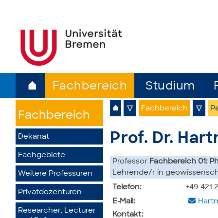
⌂
Fachbereich
Studium
⌂
▽
Fachbereich
▽
Pe
Fachbereich
Prof. Dr. Har
Dekanat
Fachgebiete
Professor
Fachbereich 01: P
Lehrende/r in geowissensch
Weitere Professuren
Telefon:
+49 421 
Privatdozenturen
E-Mail:
Hart
Researcher, Lecturer
Kontakt: