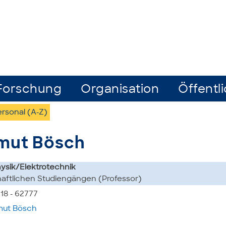
Forschung
Organisation
Öffentli
rsonal (A-Z)
tmut Bösch
hysik/Elektrotechnik
aftlichen Studiengängen (Professor)
218 - 62777
mut Bösch