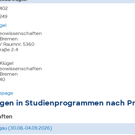
5402
5249
gel
eowissenschaften
t Bremen
 Raumnr. 5360
raße 2-4
Klügel
eowissenschaften
t Bremen
440
mepage
ngen in Studienprogrammen nach P
aften
egau (30.08.-04.09.2026)