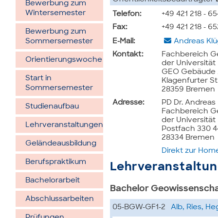
Bewerbung zum
Wintersemester
Telefon:
+49 421 218 - 6
Fax:
+49 421 218 - 6
Bewerbung zum
Sommersemester
E-Mail:
Andreas Klü
Kontakt:
Fachbereich G
Orientierungswoche
der Universitä
GEO Gebäude /
Start in
Klagenfurter St
Sommersemester
28359 Bremen
Adresse:
PD Dr. Andreas 
Studienaufbau
Fachbereich G
der Universitä
Lehrveran­staltungen
Postfach 330 
28334 Bremen
Gelände­ausbildung
Direkt zur Ho
Berufspraktikum
Lehrveranstaltu
Bachelorarbeit
Bachelor Geowissensch
Abschlussarbeiten
05-BGW-GF1-2
Alb, Ries, H
Prüfungen