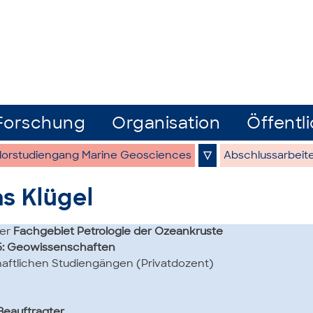
Forschung
Organisation
Öffentli
lorstudiengang Marine Geosciences
▽
Abschlussarbeit
s Klügel
ter
Fachgebiet Petrologie der Ozeankruste
5: Geowissenschaften
aftlichen Studiengängen (Privatdozent)
Beauftragter