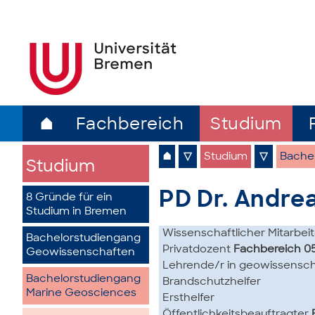
⌂
Fachbereich
Studium
⌂
▽
Studium
▽
Bache
Studium
PD Dr. Andrea
8 Gründe für ein
Studium in Bremen
Wissenschaftlicher Mitarbei
Bachelorstudiengang
Privatdozent
Fachbereich 0
Geowissenschaften
Lehrende/r in geowissensch
Bachelorstudiengang
Brandschutzhelfer
Marine Geosciences
Ersthelfer
Öffentlichkeitsbeauftragter