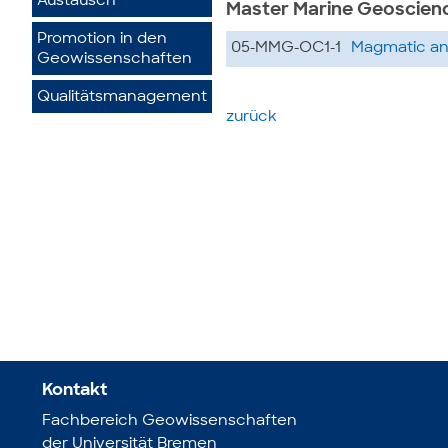
Austausch
Master Marine Geoscien
Promotion in den
05-MMG-OC1-1
Magmatic an
Geowissenschaften
Qualitätsmanagement
zurück
Kontakt
Fachbereich Geowissenschaften
der Universität Bremen