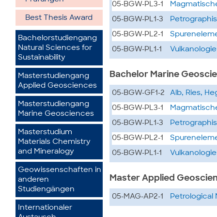
05-BGW-PL3-1
Magmatische
Best Thesis Award
05-BGW-PL1-3
Petrographi
05-BGW-PL2-1
Spureneleme
Bachelorstudiengang
Natural Sciences for
05-BGW-PL1-1
Vulkanologie
Sustainability
Bachelor Marine Geosci
Masterstudiengang
Applied Geosciences
05-BGW-GF1-2
Alb, Ries, H
Masterstudiengang
05-BGW-PL3-1
Magmatische
Marine Geosciences
05-BGW-PL1-3
Petrographi
Masterstudium
05-BGW-PL2-1
Spureneleme
Materials Chemistry
and Mineralogy
05-BGW-PL1-1
Vulkanologie
Geowissenschaften in
Master Applied Geoscie
anderen
Studiengängen
05-MAG-AP2-1
Petrological
Internationaler