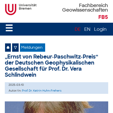
Fachbereich
Geowissenschaften
FB5
☰
DE
EN
Login
⌂
▽
Meldungen
„Ernst von Rebeur-Paschwitz-Preis“
der Deutschen Geophysikalischen
Gesellschaft für Prof. Dr. Vera
Schlindwein
2025-03-10
Autor/in:
Prof. Dr. Katrin Huhn-Frehers