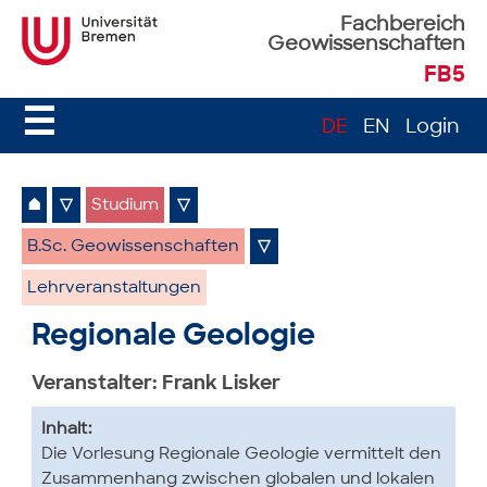
Fachbereich
Geowissenschaften
FB5
☰
DE
EN
Login
⌂
▽
Studium
▽
B.Sc. Geowissenschaften
▽
Lehrveranstaltungen
Regionale Geologie
Veranstalter: Frank Lisker
Inhalt:
Die Vorlesung Regionale Geologie vermittelt den
Zusammenhang zwischen globalen und lokalen