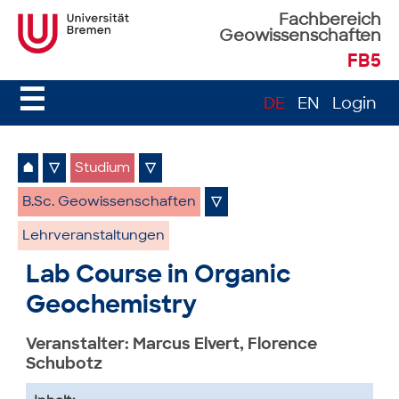
Fachbereich
Geowissenschaften
FB5
☰
DE
EN
Login
⌂
▽
Studium
▽
B.Sc. Geowissenschaften
▽
Lehrveranstaltungen
Lab Course in Organic
Geochemistry
Veranstalter: Marcus Elvert, Florence
Schubotz