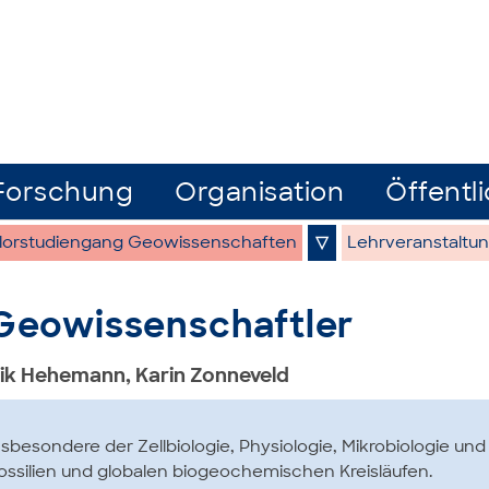
Forschung
Organisation
Öffentli
lorstudiengang Geowissenschaften
▽
Lehrveranstaltu
 Geowissenschaftler
rik Hehemann, Karin Zonneveld
sbesondere der Zellbiologie, Physiologie, Mikrobiologie und 
ossilien und globalen biogeochemischen Kreisläufen.