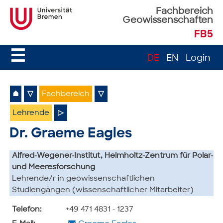
Fachbereich
Geowissenschaften
FB5
☰
DE
EN
Login
⌂
▽
Fachbereich
▽
Lehrende
▷
Dr. Graeme Eagles
Alfred-Wegener-Institut, Helmholtz-Zentrum für Polar-
und Meeresforschung
Lehrende/r in geowissenschaftlichen
Studiengängen (wissenschaftlicher Mitarbeiter)
Telefon:
+49 471 4831 - 1237