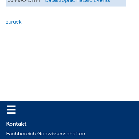
05-MAG-GH1-1
Catastrophic Hazard Events
zurück
☰
Kontakt
Fachbereich Geowissenschaften