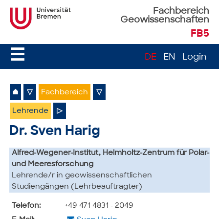
Fachbereich
Geowissenschaften
FB5
☰
DE
EN
Login
⌂
▽
Fachbereich
▽
Lehrende
▷
Dr. Sven Harig
Alfred-Wegener-Institut, Helmholtz-Zentrum für Polar-
und Meeresforschung
Lehrende/r in geowissenschaftlichen
Studiengängen (Lehrbeauftragter)
Telefon:
+49 471 4831 - 2049