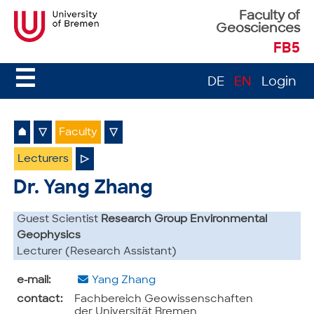
Faculty of
Geosciences
FB5
☰
DE
EN
Login
⌂
▽
Faculty
▽
Lecturers
▷
Dr. Yang Zhang
Guest Scientist
Research Group Environmental
Geophysics
Lecturer (Research Assistant)
e-mail:
Yang Zhang
contact:
Fachbereich Geowissenschaften
der Universität Bremen