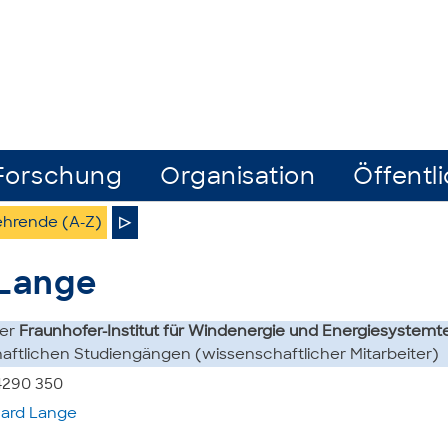
Forschung
Organisation
Öffentli
ehrende (A-Z)
▷
 Lange
ter
Fraunhofer-Institut für Windenergie und Energiesystemt
ftlichen Studiengängen (wissenschaftlicher Mitarbeiter)
14290 350
ard Lange