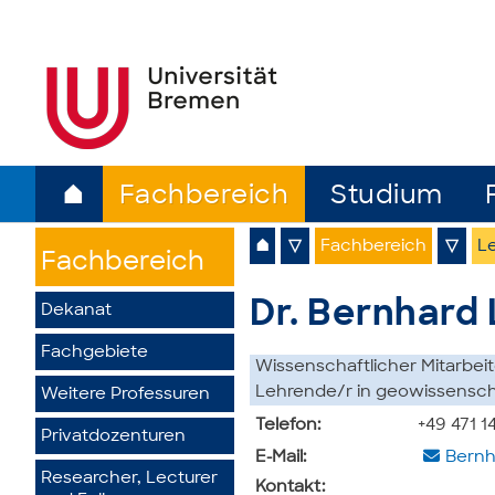
⌂
Fachbereich
Studium
⌂
▽
Fachbereich
▽
L
Fachbereich
Dr. Bernhard
Dekanat
Fachgebiete
Wissenschaftlicher Mitarbei
Lehrende/r in geowissenscha
Weitere Professuren
Telefon:
+49 471 
Privatdozenturen
E-Mail:
Bernh
Researcher, Lecturer
Kontakt: