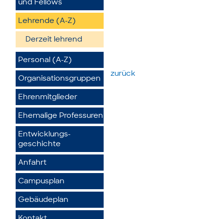
und Fellows
Lehrende (A-Z)
Derzeit lehrend
Personal (A-Z)
zurück
Organisationsgruppen
Ehrenmitglieder
Ehemalige Professuren
Entwicklungs­
geschichte
Anfahrt
Campusplan
Gebäudeplan
Kontakt