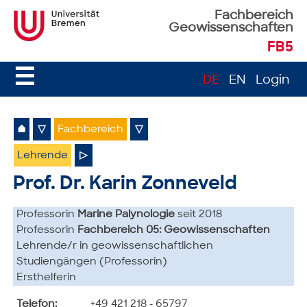
Fachbereich
Geowissenschaften
FB5
☰
DE
EN
Login
⌂
▽
Fachbereich
▽
Lehrende
▷
Prof. Dr. Karin Zonneveld
Professorin
Marine Palynologie
seit 2018
Professorin
Fachbereich 05: Geowissenschaften
Lehrende/r in geowissenschaftlichen
Studiengängen (Professorin)
Ersthelferin
Telefon:
+49 421 218 - 65797